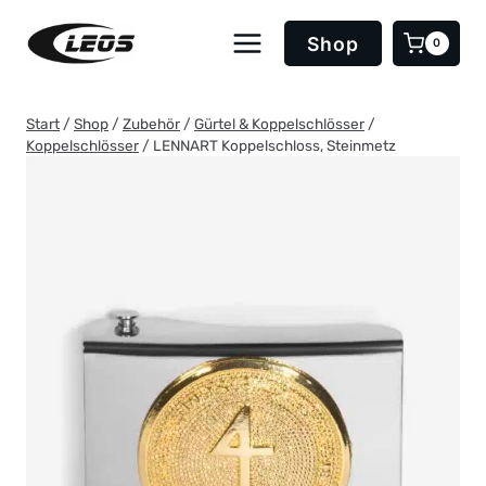
Zum
Inhalt
Shop
0
springen
Start
/
Shop
/
Zubehör
/
Gürtel & Koppelschlösser
/
Koppelschlösser
/
LENNART Koppelschloss, Steinmetz