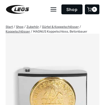
Zum
Inhalt
Shop
0
springen
Start
/
Shop
/
Zubehör
/
Gürtel & Koppelschlösser
/
Koppelschlösser
/
MAGNUS Koppelschloss, Betonbauer