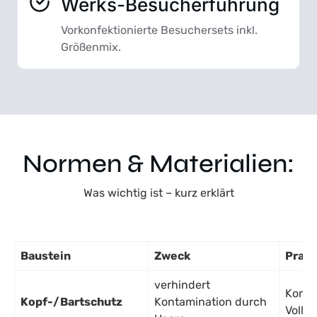
Werks-Besucherführung
Vorkonfektionierte Besuchersets inkl.
Größenmix.
Normen & Materialien:
Was wichtig ist – kurz erklärt
Baustein
Zweck
Praxi
verhindert
Kombi
Kopf-/Bartschutz
Kontamination durch
Vollba