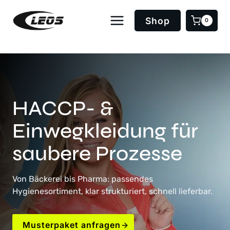
Zum
Inhalt
Shop
0
springen
HACCP- &
Einwegkleidung für
saubere Prozesse
Von Bäckerei bis Pharma: passendes
Hygienesortiment, klar strukturiert, schnell lieferbar.
Musterpaket anfragen