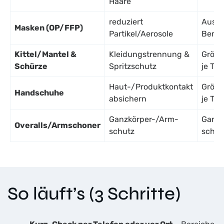
Haare
reduziert
Auswa
Masken (OP/FFP)
Partikel/Aerosole
Bereic
Kittel/Mantel &
Kleidungstrennung &
Größe
Schürze
Spritzschutz
je Tät
Haut-/Produktkontakt
Größe
Handschuhe
absichern
je Tät
Ganzkörper-/Arm­
Ganzk
Overalls/Armschoner
schutz
schut
So läuft’s (3 Schritte)