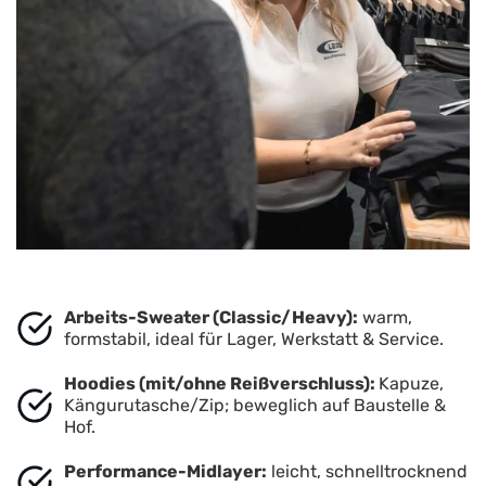
e
r
d
e
n
Arbeits-Sweater (Classic/Heavy):
warm,
formstabil, ideal für Lager, Werkstatt & Service.
Hoodies (mit/ohne Reißverschluss):
Kapuze,
Kängurutasche/Zip; beweglich auf Baustelle &
Hof.
Performance-Midlayer:
leicht, schnelltrocknend