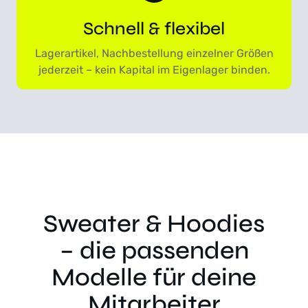
t
i
Schnell & flexibel
o
n
Lagerartikel, Nachbestellung einzelner Größen
e
jederzeit – kein Kapital im Eigenlager binden.
n
k
ö
n
n
e
n
a
Sweater & Hoodies
u
f
– die passenden
d
e
Modelle für deine
r
Mitarbeiter
P