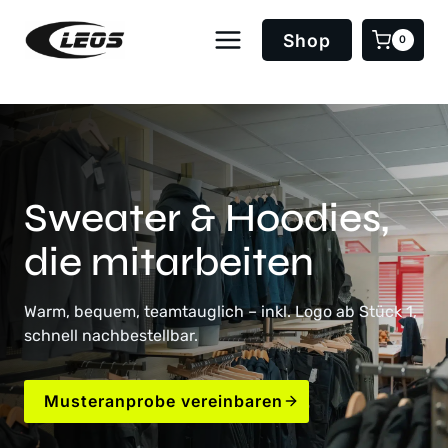
Zum
Inhalt
Shop
0
springen
Sweater & Hoodies,
die mitarbeiten
Warm, bequem, teamtauglich – inkl. Logo ab Stück 1,
schnell nachbestellbar.
Musteranprobe vereinbaren