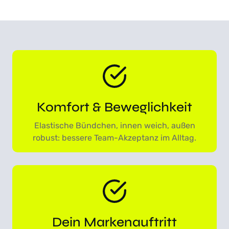
,
P
9
r
9
o
€
d
b
u
i
k
s
t
2
w
3
,
Komfort & Beweglichkeit
e
9
i
9
Elastische Bündchen, innen weich, außen
s
robust: bessere Team-Akzeptanz im Alltag.
t
€
m
e
h
r
e
r
Dein Markenauftritt
e