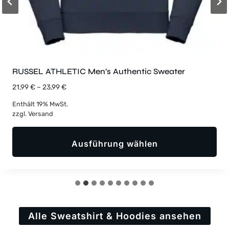
RUSSEL ATHLETIC Men’s Authentic Sweater
P
21,99
€
–
23,99
€
r
Enthält 19% MwSt.
e
zzgl.
Versand
i
s
s
Ausführung wählen
p
a
D
n
i
n
e
e
s
:
2
e
Alle Sweatshirt & Hoodies ansehen
1
s