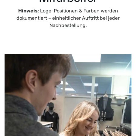
r
Hinweis
: Logo-Positionen & Farben werden
o
dokumentiert – einheitlicher Auftritt bei jeder
d
Nachbestellung.
u
k
t
s
e
i
t
e
g
e
w
ä
h
l
t
w