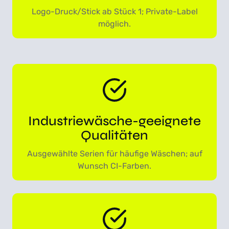
V
Logo-Druck/Stick ab Stück 1; Private-Label
a
möglich.
r
i
a
n
t
e
n
Industriewäsche-geeignete
a
Qualitäten
u
f
Ausgewählte Serien für häufige Wäschen; auf
.
Wunsch CI-Farben.
D
i
e
O
p