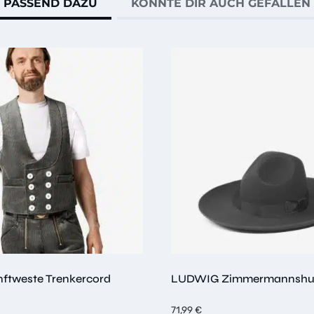
PASSEND DAZU
KÖNNTE DIR AUCH GEFALLEN
ftweste Trenkercord
LUDWIG Zimmermannshu
71,99
€