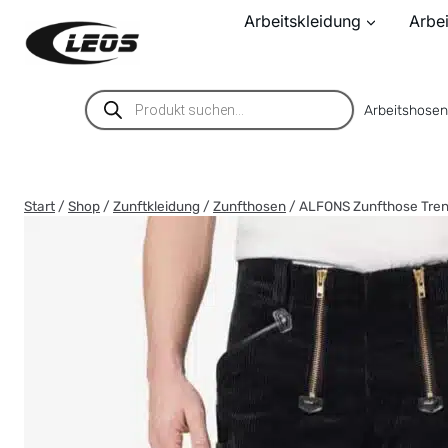
Zum
Arbeitskleidung
Arbe
Inhalt
springen
Products
Arbeitshose
search
Start
/
Shop
/
Zunftkleidung
/
Zunfthosen
/
ALFONS Zunfthose Tre