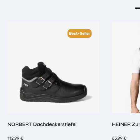
Best-Seller
NORBERT Dachdeckerstiefel
HEINER Zun
112,99
€
65,99
€