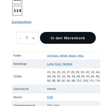
Zurücksetzen
ALFONS
In den Warenkorb
Zunfthose
Trenkercord
Menge
Farbe
schwarz
,
beige
,
braun
,
grau
Beinlänge
Lang
,
Kurz
,
Normal
23, 24, 25, 26, 27, 28, 29, 30, 40, 42, 44,
Größe
46, 48, 50, 52, 54, 56, 58, 60, 62, 64, 66,
84, 86, 88, 90, 94, 98, 102, 106, 110, 114
Geschlecht
Herren
Marke
FHB
Gewebegewicht
550 g/m²