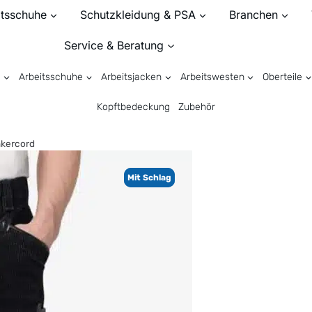
itsschuhe
Schutzkleidung & PSA
Branchen
Service & Beratung
n
Arbeitsschuhe
Arbeitsjacken
Arbeitswesten
Oberteile
Kopftbedeckung
Zubehör
nkercord
Mit Schlag
Mit Schlag