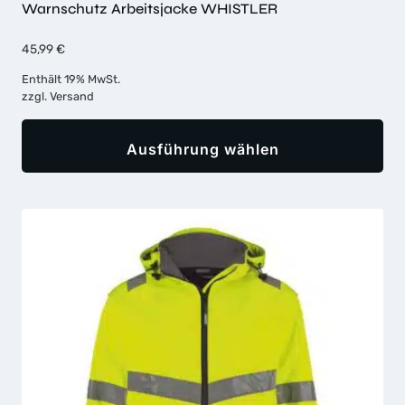
Warnschutz Arbeitsjacke WHISTLER
45,99
€
Enthält 19% MwSt.
zzgl.
Versand
Ausführung wählen
Dieses
Produkt
weist
mehrere
Varianten
auf.
Die
Optionen
können
auf
der