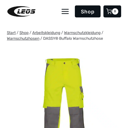
Zum
Inhalt
Shop
0
springen
Start
/
Shop
/
Arbeitskleidung
/
Warnschutzkleidung
/
Warnschutzhosen
/
DASSY® Buffalo Warnschutzhose