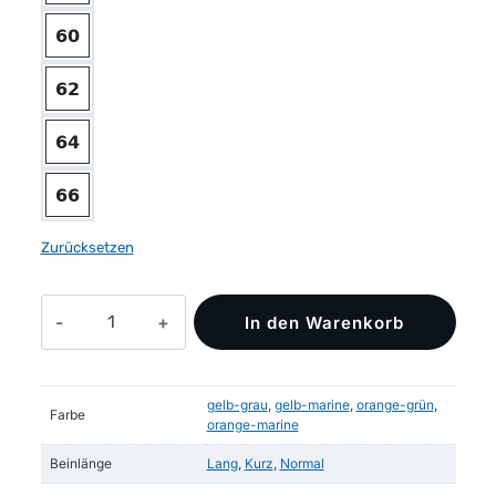
Zurücksetzen
DASSY®
In den Warenkorb
Buffalo
Warnschutzhose
Menge
gelb-grau
,
gelb-marine
,
orange-grün
,
Farbe
orange-marine
Beinlänge
Lang
,
Kurz
,
Normal