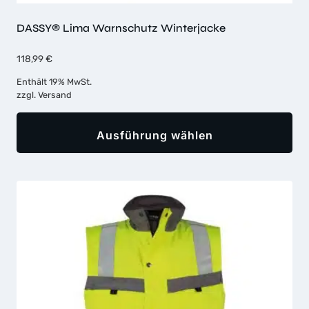
DASSY® Lima Warnschutz Winterjacke
118,99
€
Enthält 19% MwSt.
zzgl.
Versand
Ausführung wählen
Dieses
Produkt
weist
mehrere
Varianten
auf.
Die
Optionen
können