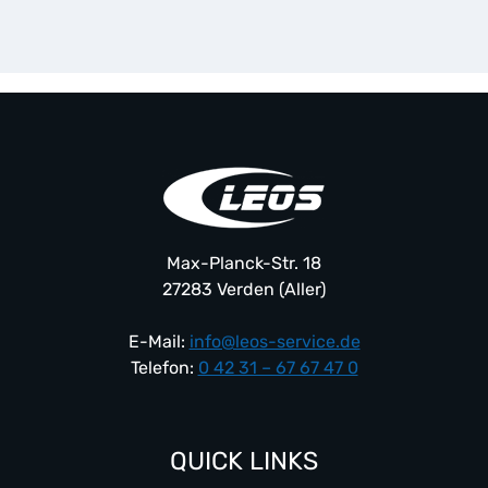
weist
mehrere
Varianten
auf.
Die
Optionen
können
auf
der
Produktseite
Max-Planck-Str. 18
gewählt
27283 Verden (Aller)
werden
E-Mail:
info@leos-service.de
Telefon:
0 42 31 – 67 67 47 0
QUICK LINKS