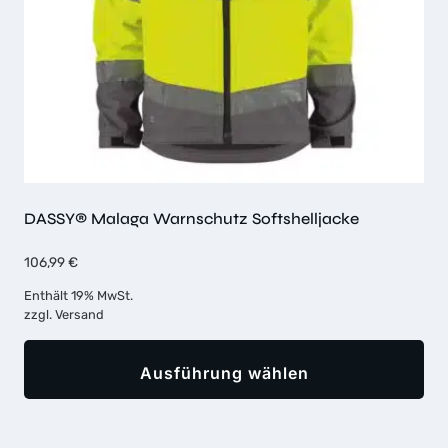
Produktseite
gewählt
werden
DASSY® Malaga Warnschutz Softshelljacke
106,99
€
Enthält 19% MwSt.
zzgl.
Versand
Ausführung wählen
Dieses
Produkt