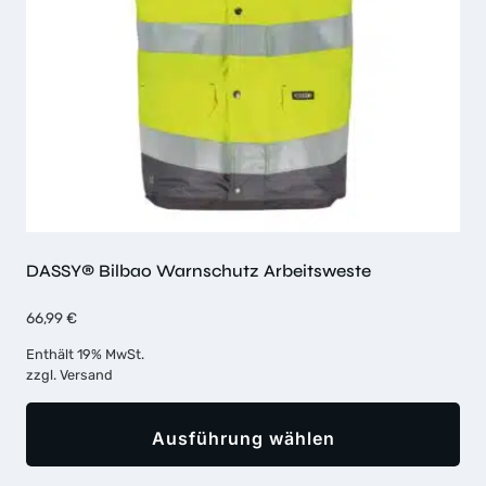
auf
der
Produktseite
gewählt
werden
DASSY® Bilbao Warnschutz Arbeitsweste
66,99
€
Enthält 19% MwSt.
zzgl.
Versand
Ausführung wählen
Dieses