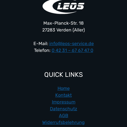
auf
der
Produktseite
Max-Planck-Str. 18
gewählt
27283 Verden (Aller)
werden
E-Mail:
info@leos-service.de
Telefon:
0 42 31 – 67 67 47 0
QUICK LINKS
Home
Kontakt
Impressum
Datenschutz
AGB
Widerrufsbelehrung