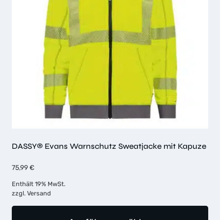
Optionen
können
auf
der
Produktseite
gewählt
werden
DASSY® Evans Warnschutz Sweatjacke mit Kapuze
75,99
€
Enthält 19% MwSt.
zzgl.
Versand