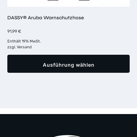
DASSY® Aruba Warnschutzhose
91,99
€
Enthält 19% MwSt.
zzgl.
Versand
Ausführung wählen
Dieses
Produkt
weist
mehrere
Varianten
auf.
Die
Optionen
können