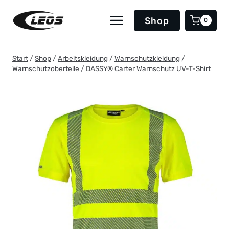
Zum
Inhalt
Shop
0
springen
Start
/
Shop
/
Arbeitskleidung
/
Warnschutzkleidung
/
Warnschutzoberteile
/
DASSY® Carter Warnschutz UV-T-Shirt