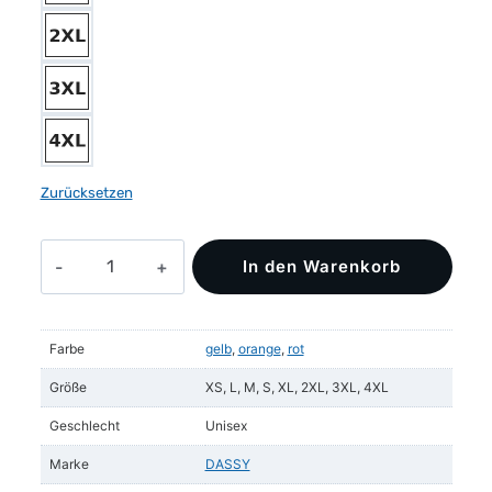
Zurücksetzen
DASSY®
In den Warenkorb
Carter
Warnschutz
UV-
Farbe
gelb
,
orange
,
rot
T-
Shirt
Größe
XS, L, M, S, XL, 2XL, 3XL, 4XL
Menge
Geschlecht
Unisex
Marke
DASSY