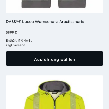
DASSY® Lucca Warnschutz-Arbeitsshorts
59,99
€
Enthält 19% MwSt.
zzgl.
Versand
Ausführung wählen
Dieses
Produkt
weist
mehrere
Varianten
auf.
Die