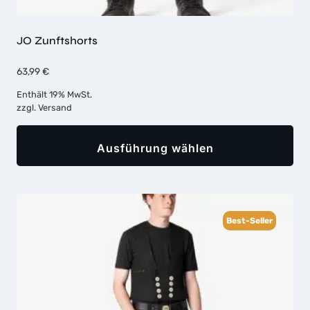
JO Zunftshorts
63,99
€
Enthält 19% MwSt.
zzgl.
Versand
Ausführung wählen
Dieses
Produkt
weist
Best-Seller
mehrere
Varianten
auf.
Die
Optionen
können