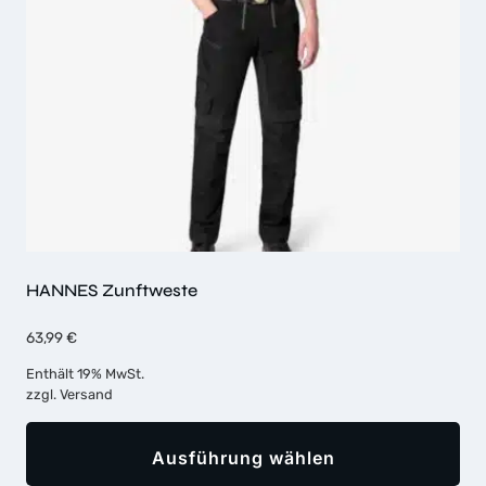
auf
der
Produktseite
gewählt
werden
HANNES Zunftweste
63,99
€
Enthält 19% MwSt.
zzgl.
Versand
Ausführung wählen