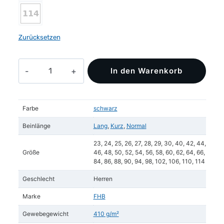
Zurücksetzen
HARALD
In den Warenkorb
Zunfthose
Stretch-
Pilot
Farbe
schwarz
Menge
Beinlänge
Lang
,
Kurz
,
Normal
23, 24, 25, 26, 27, 28, 29, 30, 40, 42, 44,
Größe
46, 48, 50, 52, 54, 56, 58, 60, 62, 64, 66,
84, 86, 88, 90, 94, 98, 102, 106, 110, 114
Geschlecht
Herren
Marke
FHB
Gewebegewicht
410 g/m²