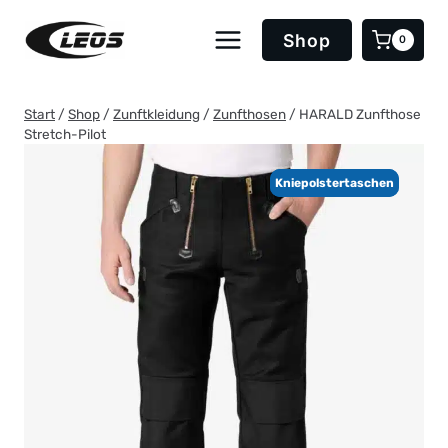
Zum
Inhalt
Shop
0
springen
Start
/
Shop
/
Zunftkleidung
/
Zunfthosen
/
HARALD Zunfthose
Stretch-Pilot
Kniepolstertaschen
Kniepolstertaschen