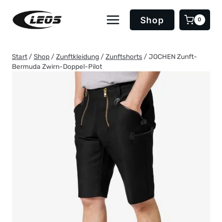
Zum
Inhalt
Shop
0
springen
Start
/
Shop
/
Zunftkleidung
/
Zunftshorts
/
JOCHEN Zunft-
Bermuda Zwirn-Doppel-Pilot