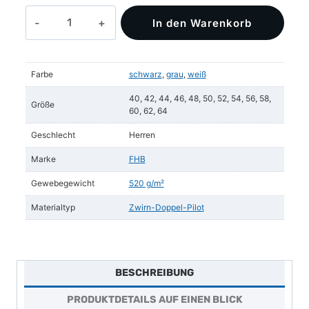
JOCHEN
In den Warenkorb
Zunft-
Bermuda
Zwirn-
Farbe
schwarz
,
grau
,
weiß
Doppel-
Pilot
40, 42, 44, 46, 48, 50, 52, 54, 56, 58,
Größe
60, 62, 64
Menge
Geschlecht
Herren
Marke
FHB
Gewebegewicht
520 g/m²
Materialtyp
Zwirn-Doppel-Pilot
BESCHREIBUNG
PRODUKTDETAILS AUF EINEN BLICK