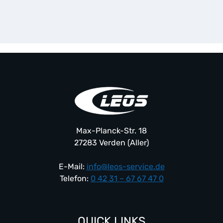
Produkt
weist
mehrere
Varianten
auf.
Die
Optionen
können
auf
der
Produktseite
Max-Planck-Str. 18
gewählt
27283 Verden (Aller)
werden
E-Mail:
info@leos-service.de
Telefon:
0 42 31 – 67 67 47 0
QUICK LINKS