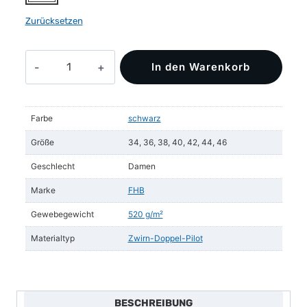
Zurücksetzen
KARLA
In den Warenkorb
Zunftweste
Zwirn-
Doppel-
Farbe
schwarz
Pilot
Menge
Größe
34, 36, 38, 40, 42, 44, 46
Geschlecht
Damen
Marke
FHB
Gewebegewicht
520 g/m²
Materialtyp
Zwirn-Doppel-Pilot
BESCHREIBUNG