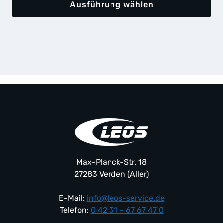
Ausführung wählen
Dieses
Produkt
weist
mehrere
Varianten
auf.
Die
Optionen
können
auf
der
Produktseite
Max-Planck-Str. 18
gewählt
27283 Verden (Aller)
werden
E-Mail:
info@leos-service.de
Telefon:
0 42 31 – 67 67 47 0