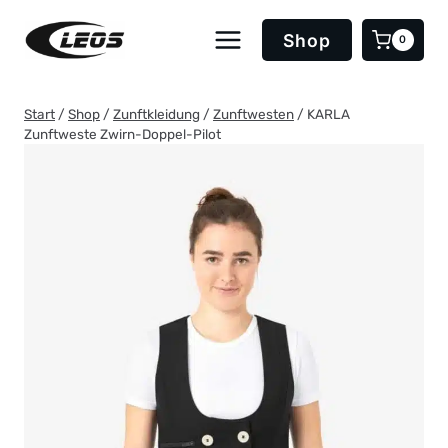
Zum
Inhalt
Shop
0
springen
Start
/
Shop
/
Zunftkleidung
/
Zunftwesten
/
KARLA
Zunftweste Zwirn-Doppel-Pilot