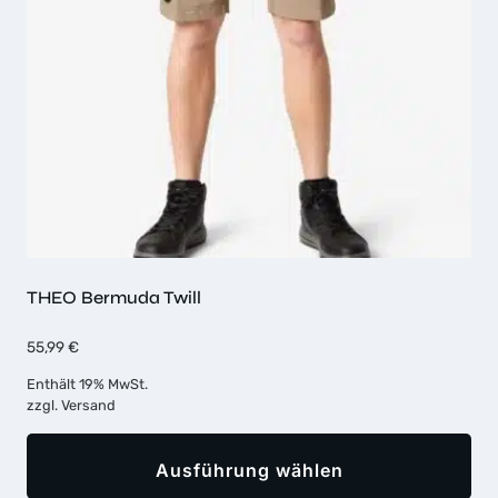
auf
der
Produktseite
gewählt
werden
THEO Bermuda Twill
55,99
€
Enthält 19% MwSt.
zzgl.
Versand
Ausführung wählen