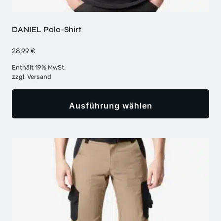
DANIEL Polo-Shirt
28,99
€
Enthält 19% MwSt.
zzgl.
Versand
Ausführung wählen
Dieses
Produkt
weist
mehrere
Varianten
auf.
Die
Optionen
können