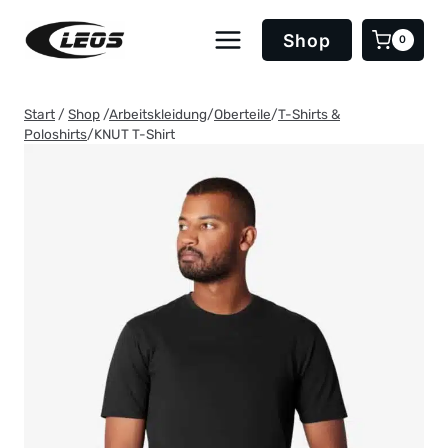
Zum
Inhalt
Shop
0
springen
Start
/
Shop
/
Arbeitskleidung
/
Oberteile
/
T-Shirts &
Poloshirts
/
KNUT T-Shirt