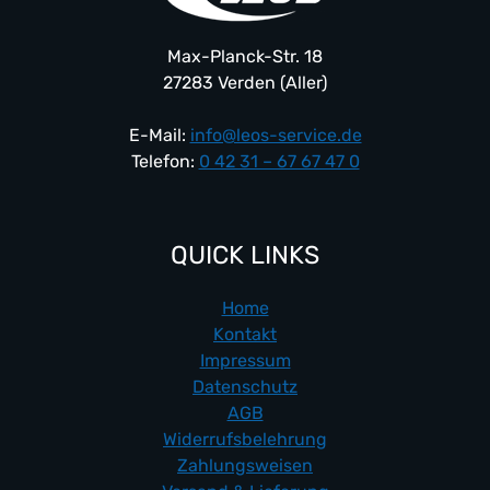
der
Produktseite
Max-Planck-Str. 18
gewählt
27283 Verden (Aller)
werden
E-Mail:
info@leos-service.de
Telefon:
0 42 31 – 67 67 47 0
QUICK LINKS
Home
Kontakt
Impressum
Datenschutz
AGB
Widerrufsbelehrung
Zahlungsweisen