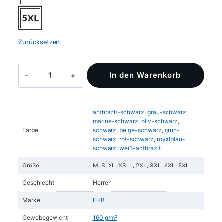
Zurücksetzen
KNUT
In den Warenkorb
T-
Shirt
Menge
anthrazit-schwarz
,
grau-schwarz
,
marine-schwarz
,
oliv-schwarz
,
Farbe
schwarz
,
beige-schwarz
,
grün-
schwarz
,
rot-schwarz
,
royalblau-
schwarz
,
weiß-anthrazit
Größe
M, S, XL, XS, L, 2XL, 3XL, 4XL, 5XL
Geschlecht
Herren
Marke
FHB
Gewebegewicht
160 g/m²