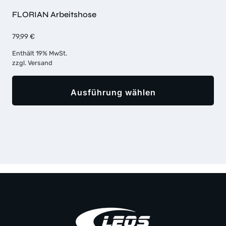
FLORIAN Arbeitshose
79,99
€
Enthält 19% MwSt.
zzgl.
Versand
Ausführung wählen
Dieses
Produkt
weist
mehrere
Varianten
auf.
Die
Optionen
können
auf