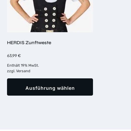
HERDIS Zunftweste
63,99
€
Enthält 19% MwSt.
zzgl.
Versand
Ausführung wählen
Dieses
Produkt
weist
mehrere
Varianten