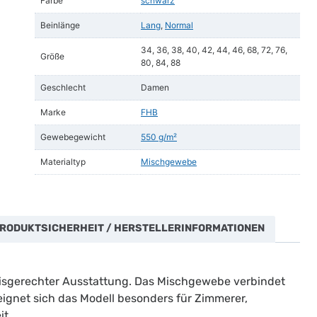
Farbe
schwarz
Beinlänge
Lang
,
Normal
34, 36, 38, 40, 42, 44, 46, 68, 72, 76,
Größe
80, 84, 88
Geschlecht
Damen
Marke
FHB
Gewebegewicht
550 g/m²
Materialtyp
Mischgewebe
RODUKTSICHERHEIT / HERSTELLERINFORMATIONEN
axisgerechter Ausstattung. Das Mischgewebe verbindet
eignet sich das Modell besonders für Zimmerer,
t.