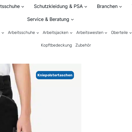
itsschuhe
Schutzkleidung & PSA
Branchen
Service & Beratung
n
Arbeitsschuhe
Arbeitsjacken
Arbeitswesten
Oberteile
Kopftbedeckung
Zubehör
Kniepolstertaschen
Kniepolstertaschen