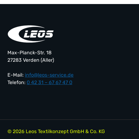
auf.
Die
Optionen
können
auf
der
Produktseite
Max-Planck-Str. 18
gewählt
27283 Verden (Aller)
werden
E-Mail:
info@leos-service.de
Telefon:
0 42 31 – 67 67 47 0
© 2026 Leos Textilkonzept GmbH & Co. KG