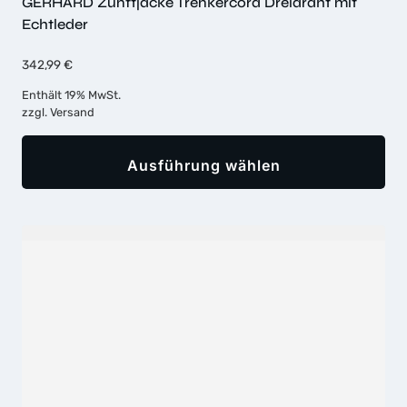
GERHARD Zunftjacke Trenkercord Dreidraht mit
Echtleder
342,99
€
Enthält 19% MwSt.
zzgl.
Versand
Ausführung wählen
Dieses
Produkt
weist
mehrere
Varianten
auf.
Die
Optionen
können
auf