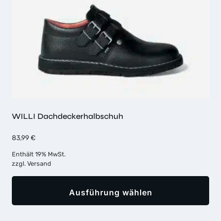
der
Produktseite
gewählt
werden
WILLI Dachdeckerhalbschuh
83,99
€
Enthält 19% MwSt.
zzgl.
Versand
Ausführung wählen
Dieses