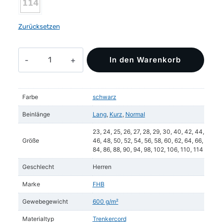
Zurücksetzen
PETER
In den Warenkorb
Zunfthose
Trenkercord
Dreidraht
Farbe
schwarz
Menge
Beinlänge
Lang
,
Kurz
,
Normal
23, 24, 25, 26, 27, 28, 29, 30, 40, 42, 44,
Größe
46, 48, 50, 52, 54, 56, 58, 60, 62, 64, 66,
84, 86, 88, 90, 94, 98, 102, 106, 110, 114
Geschlecht
Herren
Marke
FHB
Gewebegewicht
600 g/m²
Materialtyp
Trenkercord