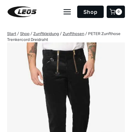
Zum
Inhalt
Shop
0
springen
Start
/
Shop
/
Zunftkleidung
/
Zunfthosen
/
PETER Zunfthose
Trenkercord Dreidraht