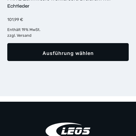
Echtleder
101,99
€
Enthält 19% MwSt.
zzgl.
Versand
Ausführung wählen
Dieses
Produkt
weist
mehrere
Varianten
auf.
Die
Optionen
können
auf