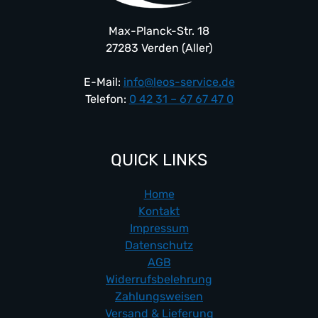
der
Produktseite
Max-Planck-Str. 18
gewählt
27283 Verden (Aller)
werden
E-Mail:
info@leos-service.de
Telefon:
0 42 31 – 67 67 47 0
QUICK LINKS
Home
Kontakt
Impressum
Datenschutz
AGB
Widerrufsbelehrung
Zahlungsweisen
Versand & Lieferung