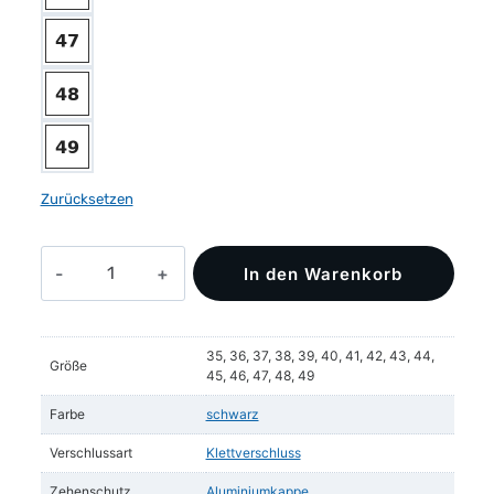
Zurücksetzen
RILEY
In den Warenkorb
FRESH
S1P
ESD
35, 36, 37, 38, 39, 40, 41, 42, 43, 44,
Menge
Größe
45, 46, 47, 48, 49
Farbe
schwarz
Verschlussart
Klettverschluss
Zehenschutz
Aluminiumkappe