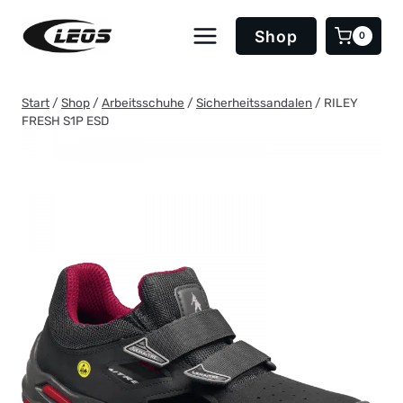
Zum
Inhalt
Shop
0
springen
Start
/
Shop
/
Arbeitsschuhe
/
Sicherheitssandalen
/
RILEY
FRESH S1P ESD