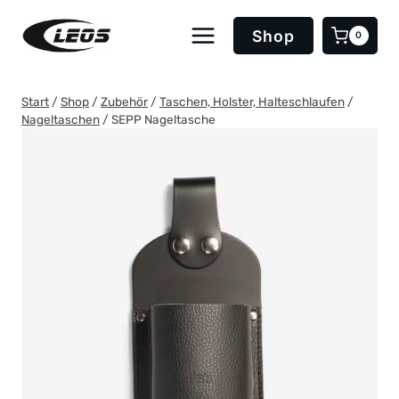
Zum
Inhalt
Shop
0
springen
Start
/
Shop
/
Zubehör
/
Taschen, Holster, Halteschlaufen
/
Nageltaschen
/
SEPP Nageltasche