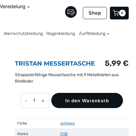
Veredelung
Shop
0
Warnschutzkleidung
Regenkleidung
Zunftkleidung
5,99
€
TRISTAN MESSERTASCHE
Strapazierfähige Messertasche mit 9 Metallnieten aus
Rindleder
TRISTAN
In den Warenkorb
Messertasche
Menge
Farbe
schwarz
Marke
FHB