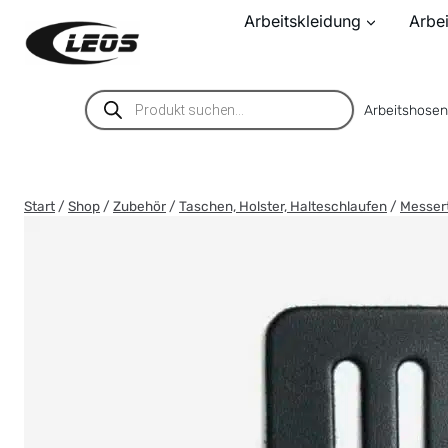
Zum
Arbeitskleidung
Arbe
Inhalt
springen
Products
Arbeitshose
search
Start
/
Shop
/
Zubehör
/
Taschen, Holster, Halteschlaufen
/
Messer