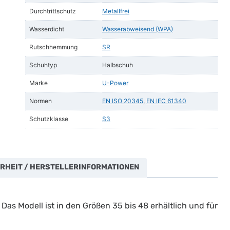
Durchtrittschutz
Metallfrei
Wasserdicht
Wasserabweisend (WPA)
Rutschhemmung
SR
Schuhtyp
Halbschuh
Marke
U-Power
Normen
EN ISO 20345
,
EN IEC 61340
Schutzklasse
S3
RHEIT / HERSTELLERINFORMATIONEN
as Modell ist in den Größen 35 bis 48 erhältlich und für