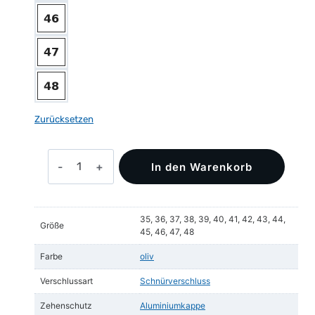
Zurücksetzen
U-
In den Warenkorb
Power
Ryan
S3S
35, 36, 37, 38, 39, 40, 41, 42, 43, 44,
ESD
Größe
45, 46, 47, 48
CI
Farbe
oliv
Menge
Verschlussart
Schnürverschluss
Zehenschutz
Aluminiumkappe