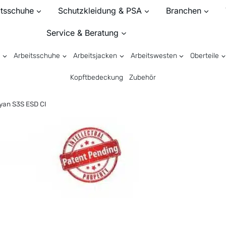
itsschuhe
Schutzkleidung & PSA
Branchen
Service & Beratung
n
Arbeitsschuhe
Arbeitsjacken
Arbeitswesten
Oberteile
Kopftbedeckung
Zubehör
an S3S ESD CI