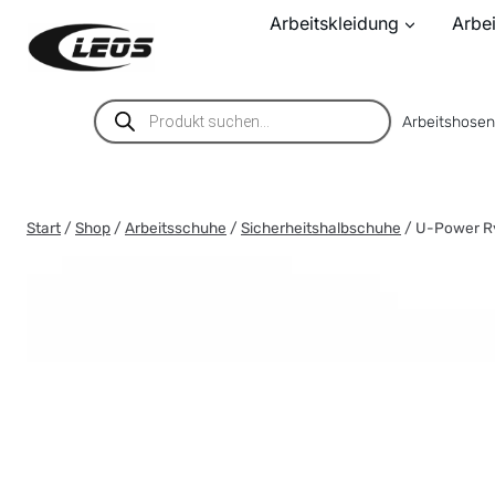
Zum
Arbeitskleidung
Arbe
Inhalt
springen
Products
Arbeitshose
search
Start
/
Shop
/
Arbeitsschuhe
/
Sicherheitshalbschuhe
/
U-Power Ry