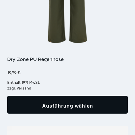
Dry Zone PU Regenhose
19,99
€
Enthält 19% MwSt.
zzgl.
Versand
Ausführung wählen
Dieses
Produkt
weist