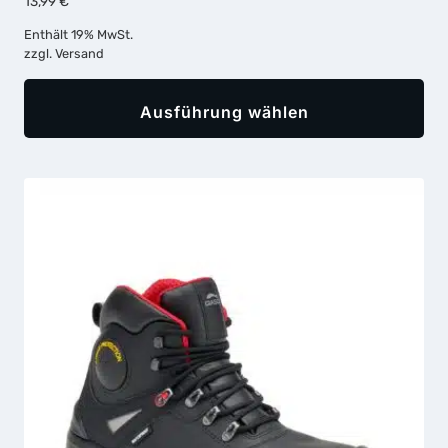
13,99
€
Enthält 19% MwSt.
zzgl.
Versand
Ausführung wählen
Dieses
Produkt
weist
mehrere
Varianten
auf.
Die
Optionen
können
auf
der
Produktseite
gewählt