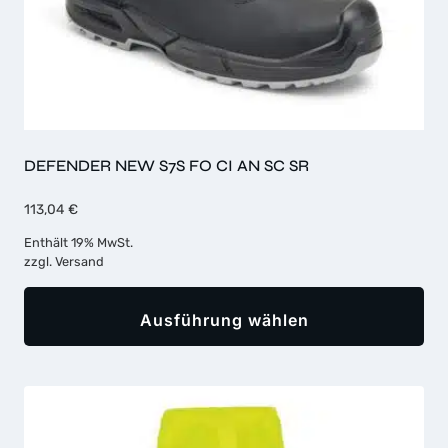
werden
DEFENDER NEW S7S FO CI AN SC SR
113,04
€
Enthält 19% MwSt.
zzgl.
Versand
Ausführung wählen
Dieses
Produkt
weist
mehrere