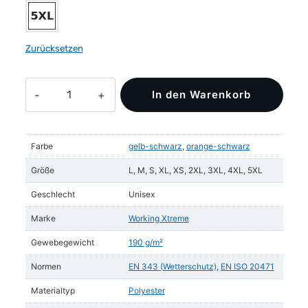
Zurücksetzen
Visible
In den Warenkorb
Xtreme
Recycelt
Jacke
Farbe
gelb-schwarz
,
orange-schwarz
Menge
Größe
L, M, S, XL, XS, 2XL, 3XL, 4XL, 5XL
Geschlecht
Unisex
Marke
Working Xtreme
Gewebegewicht
190 g/m²
Normen
EN 343 (Wetterschutz)
,
EN ISO 20471
Materialtyp
Polyester