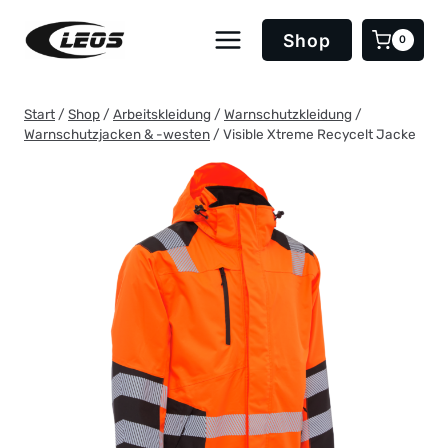
Zum
Inhalt
Shop
0
springen
Start
/
Shop
/
Arbeitskleidung
/
Warnschutzkleidung
/
Warnschutzjacken & -westen
/
Visible Xtreme Recycelt Jacke