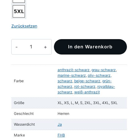
Zurücksetzen
WALTER
In den Warenkorb
Softshell-
Jacke
Menge
anthrazit-schwarz
,
grau-schwarz
,
marine-schwarz
,
oliv-schwarz
,
Farbe
schwarz
,
beige-schwarz
,
grün-
schwarz
,
rot-schwarz
,
royalblau-
schwarz
,
weiß-anthrazit
Größe
XL, XS, L, M, S, 2XL, 3XL, 4XL, 5XL
Geschlecht
Herren
Wasserdicht
Ja
Marke
FHB