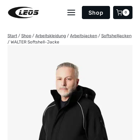
Zum
Inhalt
Shop
0
springen
Start
/
Shop
/
Arbeitskleidung
/
Arbeitsjacken
/
Softshelljacken
/
WALTER Softshell-Jacke